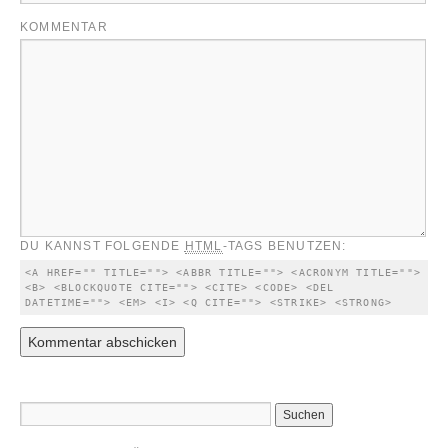
KOMMENTAR
DU KANNST FOLGENDE
HTML
-TAGS BENUTZEN:
<A HREF="" TITLE=""> <ABBR TITLE=""> <ACRONYM TITLE=""> 
<B> <BLOCKQUOTE CITE=""> <CITE> <CODE> <DEL 
DATETIME=""> <EM> <I> <Q CITE=""> <STRIKE> <STRONG> 