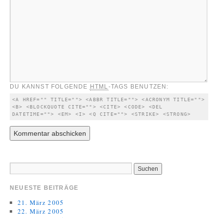
DU KANNST FOLGENDE
HTML
-TAGS BENUTZEN:
<A HREF="" TITLE=""> <ABBR TITLE=""> <ACRONYM TITLE=""> 
<B> <BLOCKQUOTE CITE=""> <CITE> <CODE> <DEL 
DATETIME=""> <EM> <I> <Q CITE=""> <STRIKE> <STRONG> 
NEUESTE BEITRÄGE
21. März 2005
22. März 2005