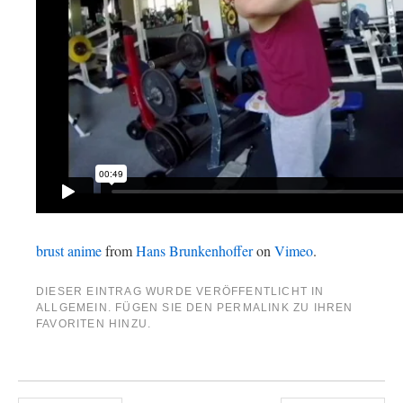
brust anime
from
Hans Brunkenhoffer
on
Vimeo
.
DIESER EINTRAG WURDE VERÖFFENTLICHT IN
ALLGEMEIN
. FÜGEN SIE DEN
PERMALINK
ZU IHREN
FAVORITEN HINZU.