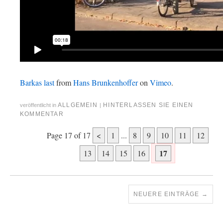
Barkas last
from
Hans Brunkenhoffer
on
Vimeo
.
ALLGEMEIN
HINTERLASSEN SIE EINEN
veröffentlicht in
|
KOMMENTAR
Page 17 of 17
<
1
...
8
9
10
11
12
17
13
14
15
16
NEUERE EINTRÄGE
→